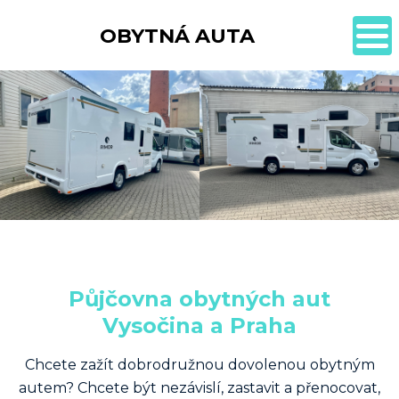
OBYTNÁ AUTA
Půjčovna obytných aut
Vysočina a Praha
Chcete zažít dobrodružnou dovolenou obytným
autem? Chcete být nezávislí, zastavit a přenocovat,