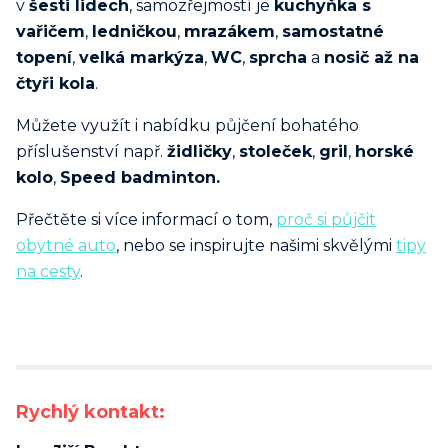
v
šesti lidech
, samozřejmostí je
kuchyňka s
vařičem
,
ledničkou
,
mrazákem
,
samostatné
topení
,
velká markýza
,
WC
,
sprcha
a
nosič až na
čtyři kola
.
Můžete využít i nabídku půjčení bohatého
příslušenství např.
židličky
,
stoleček
,
gril
,
horské
kolo
,
Speed badminton.
Přečtěte si více informací o tom,
proč si půjčit
obytné auto
, nebo se inspirujte našimi skvělými
tipy
na cesty
.
Rychlý kontakt: