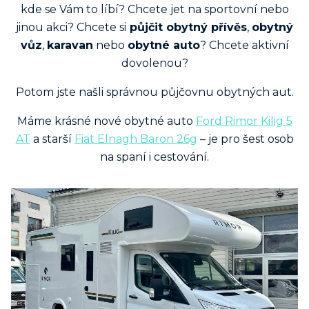
kde se Vám to líbí? Chcete jet na sportovní nebo
jinou akci? Chcete si
půjčit obytný přívěs
,
obytný
vůz
,
karavan
nebo
obytné auto
? Chcete aktivní
dovolenou?
Potom jste našli správnou půjčovnu obytných aut.
Máme krásné nové obytné auto
Ford Rimor Kilig 5
AT
a starší
Fiat Elnagh Baron 26g
– je pro šest osob
na spaní i cestování.